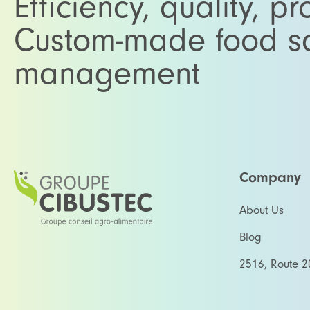
Efficiency, quality, pro
Custom-made food sa
management
Company
About Us
Blog
2516, Route 2