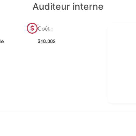
Auditeur interne
Coût :
le
310.00
$