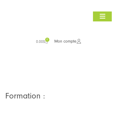
Consultation et audit
Nous joindre
0
Mon compte
0.00
$
Formation :