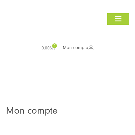
Consultation et audit
Nous joindre
0
Mon compte
0.00
$
Mon compte